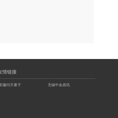
友情链接
安徽问天量子
无锡中金鼎讯