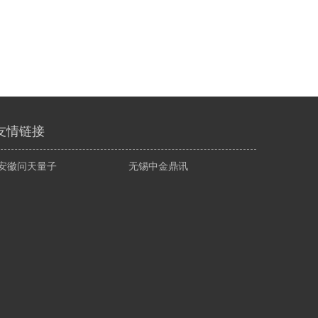
友情链接
安徽问天量子
无锡中金鼎讯